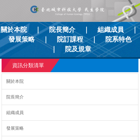
跳
到
主
要
關於本院
｜
院長簡介
｜
組織成員
｜
內
容
發展策略
｜
院訂課程
｜
院系特色
區
｜
院及規章
資訊分類清單
關於本院
院長簡介
組織成員
發展策略