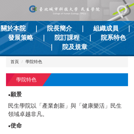
跳
到
主
要
關於本院
｜
院長簡介
｜
組織成員
｜
內
容
發展策略
｜
院訂課程
｜
院系特色
區
｜
院及規章
首頁
學院特色
學院特色
願景
●
民生學院以「產業創新」與「健康樂活」民生
領域卓越非凡。
使命
​​​​​​​​​​​​​​●