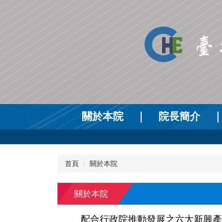
跳
到
主
要
內
容
區
關於本院
｜
院長簡介
首頁
關於本院
關於本院
配合行政院推動發展之六大新興產