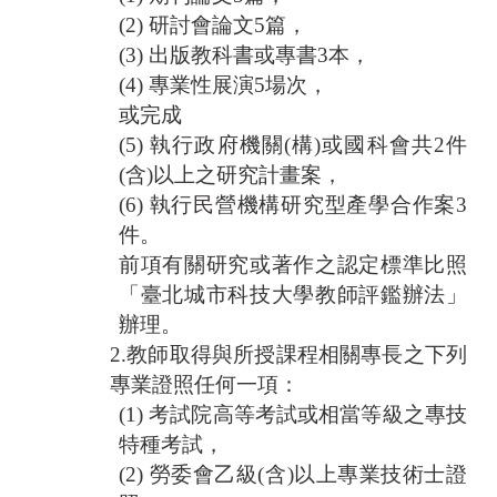
(2)
研討會論文
5
篇，
(3)
出版教科書或專書
3
本，
(4)
專業性展演
5
場次，
或完成
(5)
執行政府機關
(
構
)
或國科會共
2
件
(
含
)
以上之研究計畫案，
(6)
執行民營機構研究型產學合作案
3
件。
前項有關研究或著作之認定標準比照
「臺北城市科技大學教師評鑑辦法」
辦理。
2.
教師取得與所授課程相關專長之下列
專業證照任何一項：
(1)
考試院高等考試或相當等級之專技
特種考試，
(2)
勞委會乙級
(
含
)
以上專業技術士證