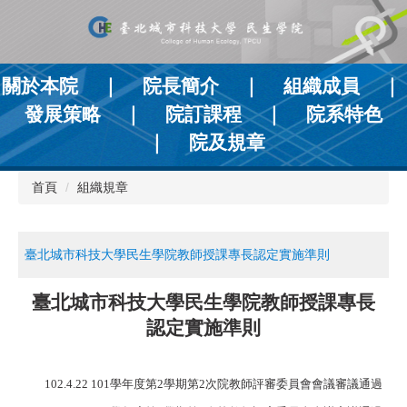
跳
到
主
要
關於本院
｜
院長簡介
｜
組織成員
｜
內
容
發展策略
｜
院訂課程
｜
院系特色
區
｜
院及規章
首頁
組織規章
臺北城市科技大學民生學院教師授課專長認定實施準則
臺北城市科技大學民生學院教師授課專長
認定實施準則
102.4.22 101
學年度第
2
學期第
2
次院教師評審委員會會議審議通過