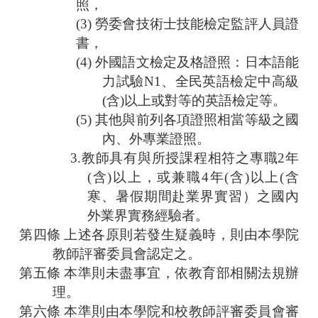
照，
(3)
勞委會技術士技能檢定監評人員證
書，
(4)
外國語文檢定及格證照：日本語能
力試驗
N1
、全民英語檢定中高級
(
含
)
以上或對等的英語檢定等。
(5)
其他與前列各項證照相當等級之國
內、外專業證照。
3.
教師
具有與所授課程相符之專職
2
年
(
含
)
以上，或兼職
4
年
(
含
)
以上
(
含
寒、暑假期間赴業界實習）之國內
外業界實務經驗者。
第四條
上述各原則若發生疑義時，則由本學院
教師評審委員會認定之。
第五條
本
準則
未盡事宜，依教育部相關法規辦
理。
第六條
本準則
由本學院和校教師評審委員會審