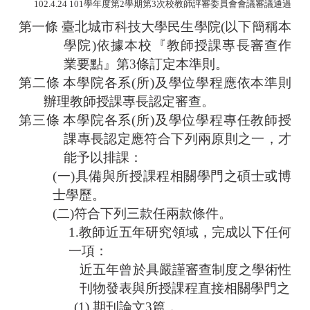
102.4.24 101
學年度第
2
學期第
3
次校教師評審委員會會議審議通過
第一條
臺北城市科技大學民生學院
(
以下簡稱本
學院
)
依據本校『教師授課專長審查作
業要點』第
3
條訂定本準則。
第二條
本學院各系
(
所
)
及學位學程應依本準則
辦理教師授課專長認定審查。
第三條
本學院各系
(
所
)
及學位學程專任教師
授
課專長認定應符合下列兩原則之一，才
能予以排課：
(
一
)
具備與所授課程相關學門之碩士或博
士學歷。
(二)符合下列三款任兩款條件。
1.
教師
近五年研究領域，完成以下任何
一項：
近五年曾於具嚴謹審查制度之學術性
刊物發表與所授課程直接相關學門之
(1)
期刊論文
3
篇，